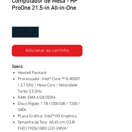
Computador de Mesa - HP
ProOne 21.5-in All-in-One
Quantidade
*
Adicionar ao carrinho
Specs:
Hewlett Packard
Processador: Intel® Core ™ i5-8500T
/ 2,1 GHz / Hexa-Core / Velocidade
Turbo 3,5 GHz
RAM: EMA 4 GB DDR4
Disco Rígido: 1 TB (1000 GB) / 7200 /
SATA
PLaca Gráfica: Intel® HD Graphics
Tamanha da Tela: 60,45 cm (23,8)
FHD (1920x1080) LED UWVA "