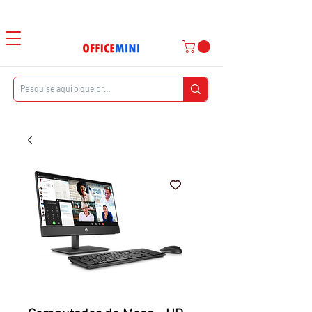
Atendimento ao Cliente
|
Entrega Domiciliar