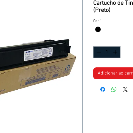
Cartucho de Ti
(Preto)
Cor
*
Quantidade
*
Adicionar ao car