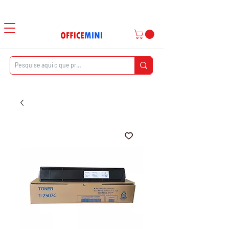
Atendimento ao Cliente
|
Entrega Domiciliar