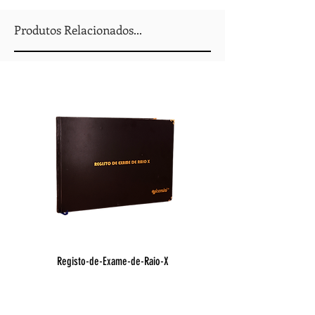
Produtos Relacionados...
Registo-de-Exame-de-Raio-X
Registo de Óbito Hospit