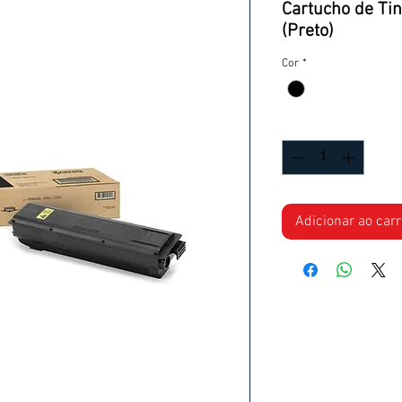
Cartucho de Ti
(Preto)
Cor
*
Quantidade
*
Adicionar ao car