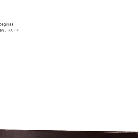
 páginas
59 a 86 ° F