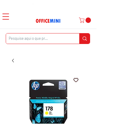
Atendimento ao Cliente
|
Entrega Domiciliar