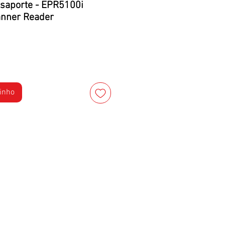
saporte - EPR5100i
anner Reader
rinho