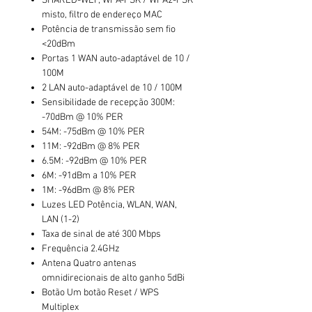
SHARED-WEP, WPA-PSK / WPA2-PSK
misto, filtro de endereço MAC
Potência de transmissão sem fio
<20dBm
Portas 1 WAN auto-adaptável de 10 /
100M
2 LAN auto-adaptável de 10 / 100M
Sensibilidade de recepção 300M:
-70dBm @ 10% PER
54M: -75dBm @ 10% PER
11M: -92dBm @ 8% PER
6.5M: -92dBm @ 10% PER
6M: -91dBm a 10% PER
1M: -96dBm @ 8% PER
Luzes LED Potência, WLAN, WAN,
LAN (1-2)
Taxa de sinal de até 300 Mbps
Frequência 2.4GHz
Antena Quatro antenas
omnidirecionais de alto ganho 5dBi
Botão Um botão Reset / WPS
Multiplex