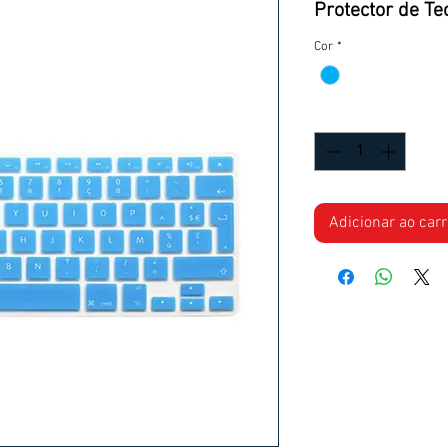
Protector de Te
Cor
*
Quantidade
*
Adicionar ao car