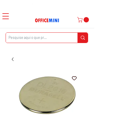
Atendimento ao Cliente
|
Entrega Domiciliar