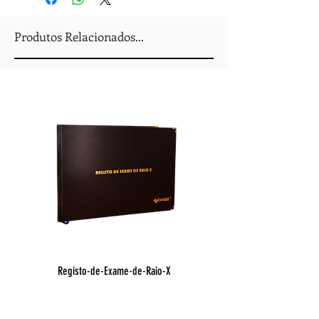
Produtos Relacionados...
Registo-de-Exame-de-Raio-X
Registo de Óbito Hospit