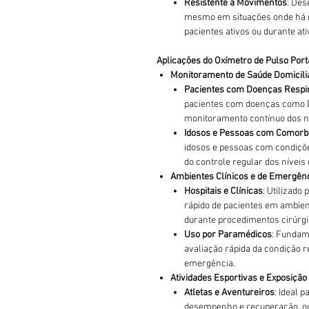
Resistente a Movimentos
: Des
mesmo em situações onde há m
pacientes ativos ou durante ati
Aplicações do Oxímetro de Pulso Portá
Monitoramento de Saúde Domicili
Pacientes com Doenças Respir
pacientes com doenças como D
monitoramento contínuo dos ní
Idosos e Pessoas com Comorb
idosos e pessoas com condiçõ
do controle regular dos níveis 
Ambientes Clínicos e de Emergên
Hospitais e Clínicas
: Utilizado
rápido de pacientes em ambien
durante procedimentos cirúrgi
Uso por Paramédicos
: Fundam
avaliação rápida da condição r
emergência.
Atividades Esportivas e Exposição 
Atletas e Aventureiros
: Ideal 
desempenho e recuperação, ou