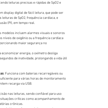
endo leituras precisas e rápidas de SpO2 e
 display digital de fácil leitura, que pode ser
leituras de SpO2, frequência cardíaca, e
usão (PI), em tempo real.
ns modelos incluem alarmes visuais e sonoros
s níveis de oxigênio ou a frequência cardíaca
roporcionando maior segurança no
a economizar energia, o oxímetro desliga
egundos de inatividade, prolongando a vida útil
has
: Funciona com baterias recarregáveis ou
suficiente para várias horas de monitoramento
mitem recarga via USB.
ecisão nas leituras, sendo confiável para uso
em situações críticas como acompanhamento de
tórias crônicas.