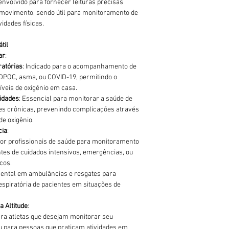
envolvido para fornecer leituras precisas
ovimento, sendo útil para monitoramento de
vidades físicas.
til
ar
:
atórias
: Indicado para o acompanhamento de
POC, asma, ou COVID-19, permitindo o
veis de oxigênio em casa.
idades
: Essencial para monitorar a saúde de
es crônicas, prevenindo complicações através
de oxigênio.
cia
:
 por profissionais de saúde para monitoramento
tes de cuidados intensivos, emergências, ou
cos.
ental em ambulâncias e resgates para
espiratória de pacientes em situações de
a Altitude
:
para atletas que desejam monitorar seu
 para pessoas que praticam atividades em