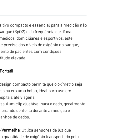
itivo compacto e essencial para a medição não
sangue (SpO2) e da frequência cardíaca.
dicos, domiciliares e esportivos, este
 e precisa dos níveis de oxigênio no sangue,
ento de pacientes com condições
titude elevada.
Portátil
 design compacto permite que o oxímetro seja
lso ou em uma bolsa, ideal para uso em
spitais até viagens.
possui um clip ajustável para o dedo, geralmente
rcionando conforto durante a medição e
manhos de dedos.
e Vermelha
: Utiliza sensores de luz que
a quantidade de oxigênio transportado pela