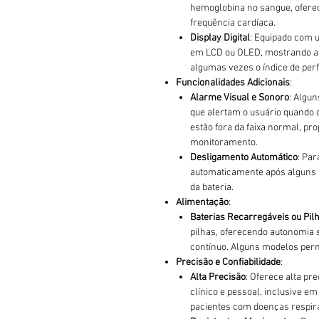
hemoglobina no sangue, oferec
frequência cardíaca.
Display Digital
: Equipado com um
em LCD ou OLED, mostrando as 
algumas vezes o índice de perf
Funcionalidades Adicionais
:
Alarme Visual e Sonoro
: Algu
que alertam o usuário quando o
estão fora da faixa normal, p
monitoramento.
Desligamento Automático
: Par
automaticamente após alguns s
da bateria.
Alimentação
:
Baterias Recarregáveis ou Pil
pilhas, oferecendo autonomia 
contínuo. Alguns modelos per
Precisão e Confiabilidade
:
Alta Precisão
: Oferece alta pr
clínico e pessoal, inclusive 
pacientes com doenças respira