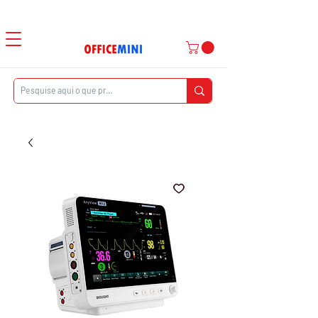
Atendimento ao Cliente
|
Entrega Domiciliar