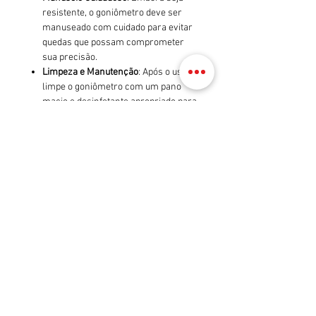
resistente, o goniômetro deve ser
manuseado com cuidado para evitar
quedas que possam comprometer
sua precisão.
Limpeza e Manutenção
: Após o uso,
limpe o goniômetro com um pano
macio e desinfetante apropriado para
mantê-lo higienizado e pronto para o
próximo uso.
Verificação de Precisão
: É importante
verificar regularmente se as
marcações do goniômetro estão
claras e intactas, garantindo
medições precisas em todas as
avaliações.
Educação do Paciente
: Durante a
avaliação, explique ao paciente o que
está sendo medido e como isso
contribui para o tratamento,
promovendo uma compreensão
mais profunda de seu progresso.