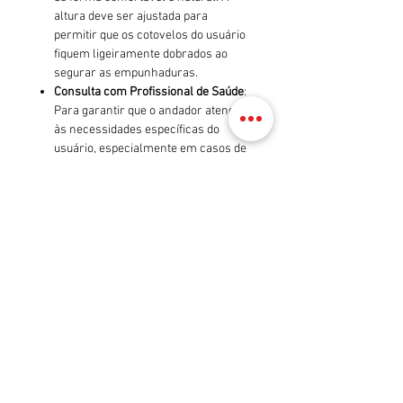
altura deve ser ajustada para
permitir que os cotovelos do usuário
fiquem ligeiramente dobrados ao
segurar as empunhaduras.
Consulta com Profissional de Saúde
:
Para garantir que o andador atenda
às necessidades específicas do
usuário, especialmente em casos de
condições médicas ou limitações, é
recomendável consultar um
profissional de saúde.
Manutenção Regular
: Inspecione o
andador regularmente para garantir
que as rodas, freios e estrutura
estejam em boas condições.
Mantenha as empunhaduras limpas
e verifique se não há sinais de
desgaste.
Cuidados com a Limpeza
: Limpe o
andador com um pano úmido e evite
o uso de produtos químicos