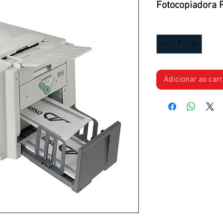
Fotocopiadora 
Quantidade
*
Adicionar ao car