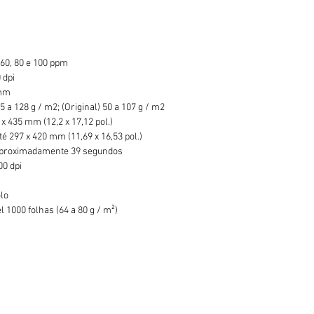
 60, 80 e 100 ppm
 dpi
7mm
a 128 g / m2; (Original) 50 a 107 g / m2
x 435 mm (12,2 x 17,12 pol.)
 297 x 420 mm (11,69 x 16,53 pol.)
Aproximadamente 39 segundos
00 dpi
lo
 1000 folhas (64 a 80 g / m²)