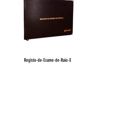
Registo-de-Exame-de-Raio-X
Registo de Óbito Hospit