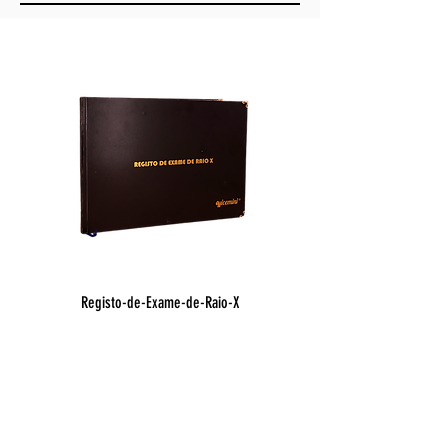
Registo-de-Exame-de-Raio-X
Registo de Óbito Hospit