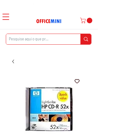
Atendimento ao Cliente
|
Entrega Domiciliar