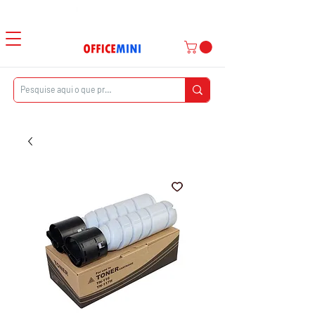
Atendimento ao Cliente
|
Entrega Domiciliar