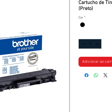
Cartucho de Ti
(Preto)
Cor
*
Quantidade
*
Adicionar ao car