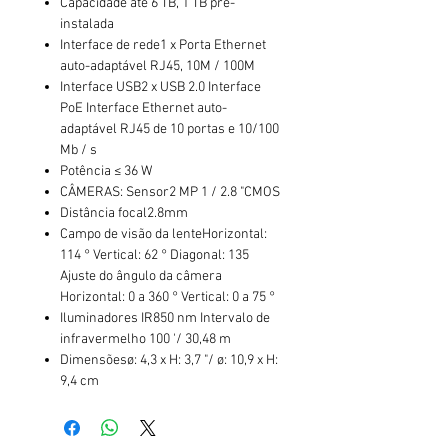
Capacidade até 6 TB, 1 TB pré-
instalada
Interface de rede1 x Porta Ethernet
auto-adaptável RJ45, 10M / 100M
Interface USB2 x USB 2.0 Interface
PoE Interface Ethernet auto-
adaptável RJ45 de 10 portas e 10/100
Mb / s
Potência ≤ 36 W
CÂMERAS: Sensor2 MP 1 / 2.8 "CMOS
Distância focal2.8mm
Campo de visão da lenteHorizontal:
114 ° Vertical: 62 ° Diagonal: 135
Ajuste do ângulo da câmera
Horizontal: 0 a 360 ° Vertical: 0 a 75 °
Iluminadores IR850 nm Intervalo de
infravermelho 100 '/ 30,48 m
Dimensõesø: 4,3 x H: 3,7 "/ ø: 10,9 x H:
9,4 cm