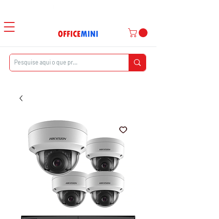
Atendimento ao Cliente
|
Entrega Domiciliar