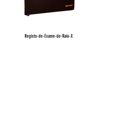
Registo-de-Exame-de-Raio-X
Registo de Óbito Hospit