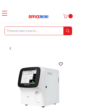
Atendimento ao Cliente
|
Entrega Domiciliar