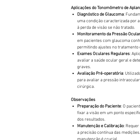
Aplicações do Tonomômetro de Apla
Diagnóstico de Glaucoma
: Fundam
uma condição caracterizada por a
à perda de visão se não tratado.
Monitoramento da Pressão Ocula
em pacientes com glaucoma conhe
permitindo ajustes no tratamento
Exames Oculares Regulares
: Apl
avaliar a saúde ocular geral e de
graves.
Avaliação Pré-operatória
: Utiliza
para avaliar a pressão intraocul
cirúrgica.
Observações
Preparação do Paciente
: O pacien
fixar a visão em um ponto específ
dos resultados.
Manutenção e Calibração
: Requer
a precisão contínua das medições
manutenção é crucial.