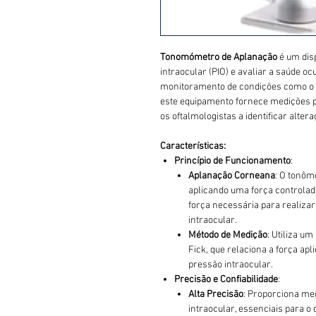
Tonomómetro de Aplanação
é um disp
intraocular (PIO) e avaliar a saúde oc
monitoramento de condições como o g
este equipamento fornece medições p
os oftalmologistas a identificar alte
Características:
Princípio de Funcionamento
:
Aplanação Corneana
: O tonôm
aplicando uma força controlad
força necessária para realiza
intraocular.
Método de Medição
: Utiliza u
Fick, que relaciona a força ap
pressão intraocular.
Precisão e Confiabilidade
:
Alta Precisão
: Proporciona med
intraocular, essenciais para o