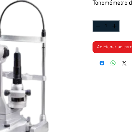
Tonomómetro d
Quantidade
*
Adicionar ao car