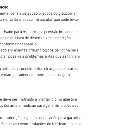
nação
ental para a detecção precoce do glaucoma,
umento da pressão intraocular que pode levar
r
: Usado para monitorar a pressão intraocular
cido ou risco de desenvolver a condição,
 conforme necessário.
icado em exames oftalmológicos de rotina para
tectar possíveis problemas antes que se tornem
do antes de procedimentos cirúrgicos oculares
ar e planejar adequadamente a abordagem
te deve ser instruído a manter o olho aberto e
ico durante a medição para garantir a precisão
 manutenção regular e calibração para garantir
. Seguir as recomendações do fabricante para a