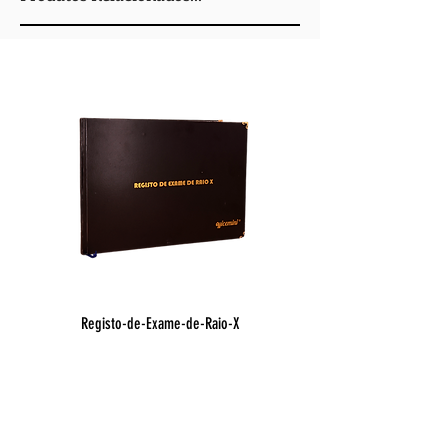
Registo-de-Exame-de-Raio-X
Registo de Óbito Hospit