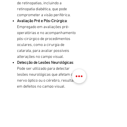
de retinopatias, incluindo a
retinopatia diabética, que pode
comprometer a visão periférica.
Avaliação Pré e Pós-Cirúrgica
:
Empregado em avaliações pré-
operatórias e no acompanhamento
pós-cirúrgico de procedimentos
oculares, como a cirurgia de
catarata, para avaliar possíveis
alterações no campo visual.
Detecção de Lesões Neurológicas
:
Pode ser utilizado para detectar
lesões neurológicas que afetam o
nervo óptico ou o cérebro, resultando
em defeitos no campo visual.
Observações
Treinamento para Uso Eficiente
:
Embora seja automatizado, o
perímetro ocular automático deve
ser operado por pessoal treinado