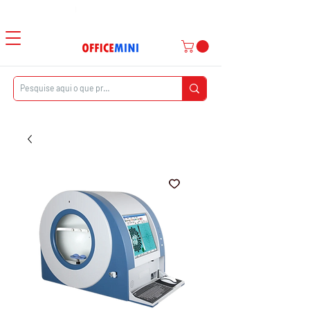
Atendimento ao Cliente
|
Entrega Domiciliar