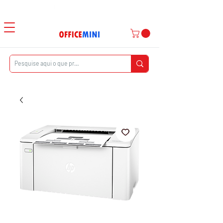
Atendimento ao Cliente
|
Entrega Domiciliar