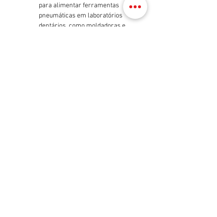
para alimentar ferramentas
pneumáticas em laboratórios
dentários, como moldadoras e
cortadoras.
Observações
Manutenção Regular
: É fundamental
realizar manutenções periódicas no
compressor para garantir sua
eficiência e longevidade, incluindo a
verificação dos filtros, secador de ar,
e a drenagem do tanque para evitar
acúmulo de água.
Instalação Adequada
: O compressor
deve ser instalado em um ambiente
ventilado e livre de poeira,
preferencialmente em uma sala
dedicada, para otimizar seu
desempenho e minimizar o ruído.
Segurança
: Deve-se garantir que o
compressor esteja devidamente