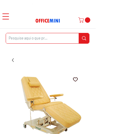
Atendimento ao Cliente
|
Entrega Domiciliar