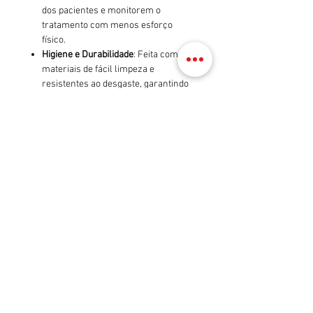
dos pacientes e monitorem o
tratamento com menos esforço
físico.
Higiene e Durabilidade
: Feita com
materiais de fácil limpeza e
resistentes ao desgaste, garantindo
longevidade e manutenção simples.
Mobilidade e Ajustabilidade
: A
presença de rodízios e mecanismos
de ajuste torna a cadeira versátil e
adaptável a diferentes necessidades
e configurações de tratamento.
A
cadeira de hemodiálise
é, portanto,
uma peça fundamental em ambientes de
tratamento renal, proporcionando
conforto e suporte tanto para os
pacientes quanto para os profissionais
de saúde durante o processo de
hemodiálise.
4o mini