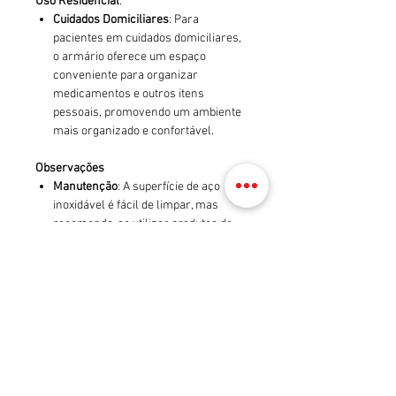
Uso Residencial
:
Cuidados Domiciliares
: Para
pacientes em cuidados domiciliares,
o armário oferece um espaço
conveniente para organizar
medicamentos e outros itens
pessoais, promovendo um ambiente
mais organizado e confortável.
Observações
Manutenção
: A superfície de aço
inoxidável é fácil de limpar, mas
recomenda-se utilizar produtos de
limpeza suaves para manter a
integridade do acabamento. Evite o
uso de materiais abrasivos que
possam danificar o tampo.
Capacidade de Armazenamento
:
Certifique-se de verificar as
dimensões internas das gavetas e
compartimentos para garantir que
atendam às suas necessidades de